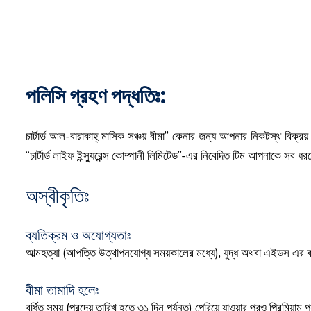
পলিসি গ্রহণ পদ্ধতিঃ:
চার্টার্ড আল-বারাকাহ্ মাসিক সঞ্চয় বীমা” কেনার জন্য আপনার নিকটস্থ বিক্
“চার্টার্ড লাইফ ইন্স্যুরেন্স কোম্পানী লিমিটেড”-এর নিবেদিত টিম আপনাকে সব
অস্বীকৃতিঃ
ব্যতিক্রম ও অযোগ্যতাঃ
আত্মহত্যা (আপত্তি উত্থাপনযোগ্য সময়কালের মধ্যে), যুদ্ধ অথবা এইডস এর কার
বীমা তামাদি হলেঃ
বর্ধিত সময় (প্রদেয় তারিখ হতে ৩১ দিন পর্যন্ত) পেরিয়ে যাওয়ার পরও প্রিমিয়াম প