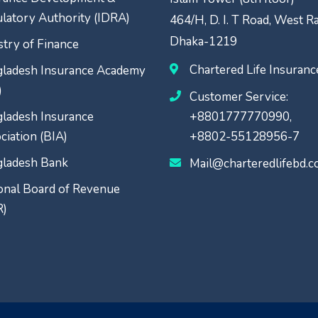
latory Authority (IDRA)
464/H, D. I. T Road, West R
Dhaka-1219
stry of Finance
Chartered Life Insuran
ladesh Insurance Academy
)
Customer Service:
ladesh Insurance
+8801777770990,
ciation (BIA)
+8802-55128956-7
ladesh Bank
Mail@charteredlifebd.
onal Board of Revenue
R)