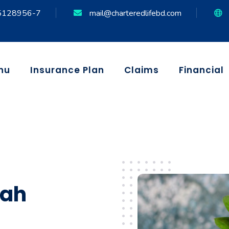
5128956-7
mail@charteredlifebd.com
nu
Insurance Plan
Claims
Financial
kah