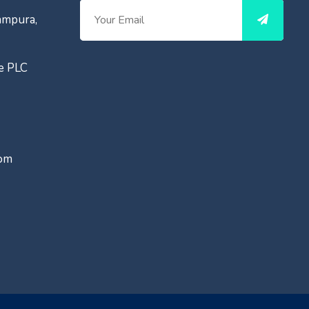
ampura,
ce PLC
com