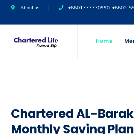
About us
+8801777770990, +8802-5
Home
Me
Chartered AL-Bara
Monthly Saving Plan