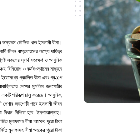
থা। যার অন্যতম মৌলিক খাত ইসলামী বীমা।
লামী জীবন বাস্তবায়নের লক্ষ্যে দায়িত্ব
ষ্ট সকলের স্বার্থ সংরক্ষণ ও আধুনিক
ঞ্চয়, বিনিয়োগ ও কর্মসংস্থানের মাধ্যমে
িটেড ইতোমধ্যে প্রচলিত বীমা এবং গ্রæপ
ারাবাহিকতায় দেশের মুসলিম জনগোষ্ঠীর
নামে একটি পরিকল্প চালু করেছে। আধুনিক,
ী পেশার জনগোষ্ঠী পাবে ইসলামী জীবন
তা বিধান নিশ্চিত হবে, ইনশাআল্লাহ।
 অর্জিত মুনাফাসহ বীমা অংকের পুরো টাকা
্জিত মুনাফাসহ বীমা অংকের পুরো টাকা