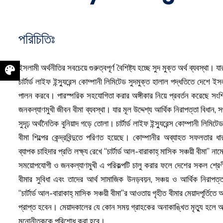
পরিচিতিঃ
ইসলামী অর্থনীতির সবচেয়ে গুরুত্বপূর্ণ বৈশিষ্ট্য হচ্ছে সুদ মুক্ত অর্থ ব্যবস্
চার্টার্ড লাইফ ইন্স্যুরেন্স কোম্পানী লিমিটেড সুদমুক্ত হালাল পদ্ধতিতে দেশে ইস
পালন করবে। পারস্পরিক সহযোগিতা করার অঙ্গীকার নিয়ে প্রবর্তন করেছে সংশ্লি
জনকল্যাণমুখী জীবন বীমা ব্যবস্থা। যার মূল উদ্দেশ্য আর্থিক নিরাপত্তা বিধান, স
সুদৃঢ় অর্থনৈতিক বুনিয়াদ গড়ে তোলা। চার্টার্ড লাইফ ইন্স্যুরেন্স কোম্পানী লিম
বীমা শিল্পের কেন্দ্রবিন্দুতে পরিণত হয়েছে। কোম্পানীর অব্যাহত সফলতার ধ
ব্যাপক চাহিদার প্রতি লক্ষ্য রেখে “চার্টার্ড আল-বারাকাহ্ মাসিক সঞ্চয়ী বীমা” 
সময়োপযোগী ও জনকল্যাণমুখী এ পরিকল্পটি চালু করার ফলে দেশের সকল শ্রেণ
বীমার সুবিধা এবং তাদের আর্থ সামাজিক উনড়বয়ন, সঞ্চয় ও আর্থিক নিরাপত্
“চার্টার্ড আল-বারাকাহ্ মাসিক সঞ্চয়ী বীমা”র আওতায় গৃহীত বীমার মেয়াদপূর্তিতে
প্রাপ্ত হবেন। মেয়াদকালের যে কোন সময় গ্রাহকের অনাকাঙ্খিত মৃত্যু হলে অর
মনোনীতককে পরিশোধ করা হবে।